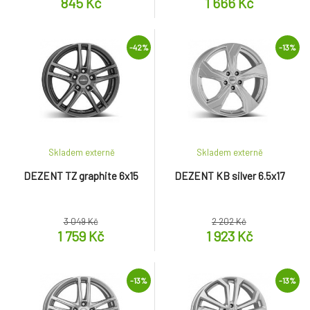
845 Kč
1 666 Kč
-42%
-13%
Skladem externě
Skladem externě
DEZENT TZ graphite 6x15
DEZENT KB silver 6.5x17
3 049 Kč
2 202 Kč
1 759 Kč
1 923 Kč
-13%
-13%