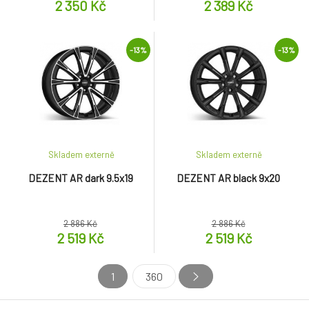
2 350 Kč
2 389 Kč
-13%
-13%
Skladem externě
Skladem externě
DEZENT AR dark 9.5x19
DEZENT AR black 9x20
2 886 Kč
2 886 Kč
2 519 Kč
2 519 Kč
1
360