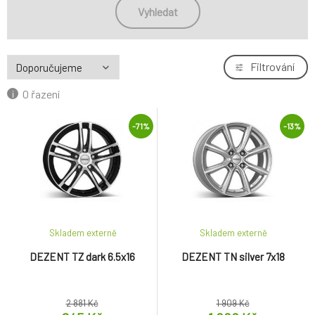
Vyhledat
Filtrování
O řazení
-71%
-13%
Skladem externě
Skladem externě
DEZENT TZ dark 6.5x16
DEZENT TN silver 7x18
2 881 Kč
1 909 Kč