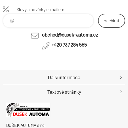
Slevy a novinky e-mailem
odebírat
obchod@dusek-automa.cz
+420 737 284 555
Další informace
Textové stránky
DUŠEK AUTOMA s.r.o.