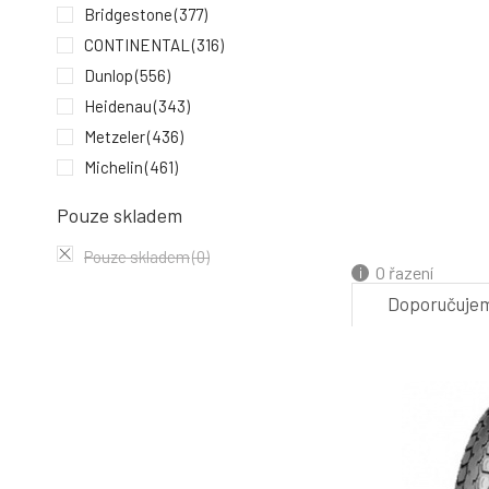
Bridgestone
(377)
CONTINENTAL
(316)
Dunlop
(556)
Heidenau
(343)
Metzeler
(436)
Michelin
(461)
Mitas
(289)
Pouze skladem
Pirelli
(531)
Pouze skladem
(0)
O řazení
Doporučuje