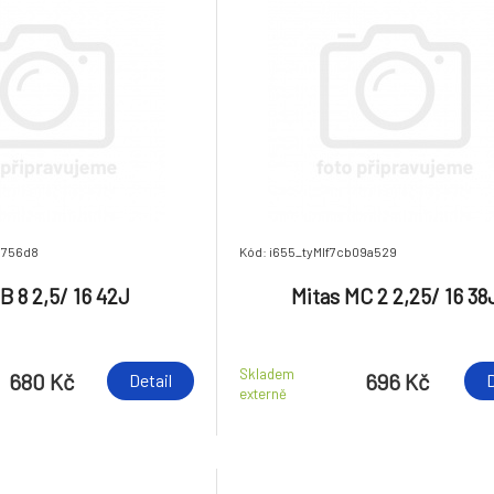
e756d8
Kód: i655_tyMIf7cb09a529
B 8 2,5/ 16 42J
Mitas MC 2 2,25/ 16 38
Skladem
680 Kč
696 Kč
Detail
D
externě