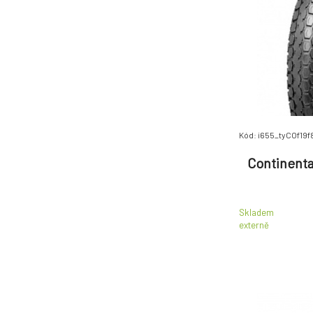
Kód: i655_tyCOf19f
Continenta
Skladem
externě