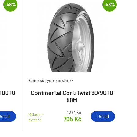
-48%
-48%
Kód: i655_tyCO45b363ca37
100 10
Continental ContiTwist 90/90 10
50M
1 364 Kč
Skladem
etail
Detail
705 Kč
externě