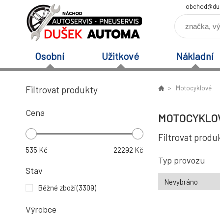
obchod@du
Osobní
Užitkové
Nákladní
Filtrovat produkty
Motocyklové
Cena
MOTOCYKLO
Filtrovat produ
535
Kč
22292
Kč
Typ provozu
Stav
Běžné zboží
(3309)
Výrobce