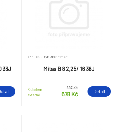
Kód: i655_tyMI3b61b1f3ec
0 33J
Mitas B 8 2,25/ 16 38J
697 Kč
Skladem
etail
Detail
678 Kč
externě