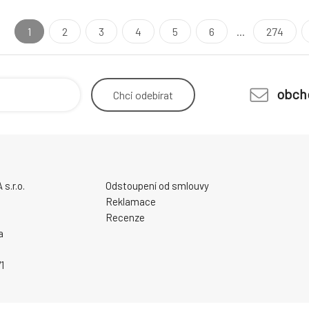
1
2
3
4
5
6
...
274
obch
Chci
odebírat
.r.o.
Odstoupení od smlouvy
Reklamace
Recenze
a
1