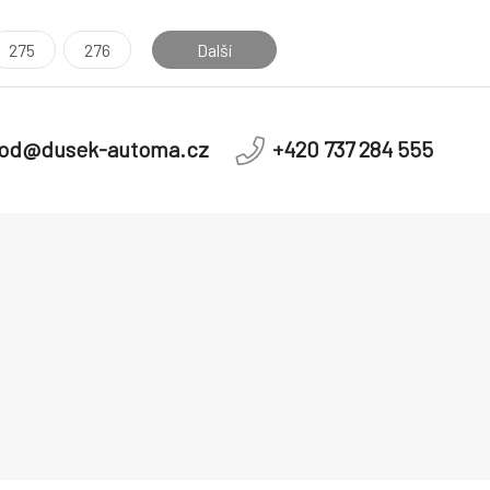
275
276
Další
od@dusek-automa.cz
+420 737 284 555