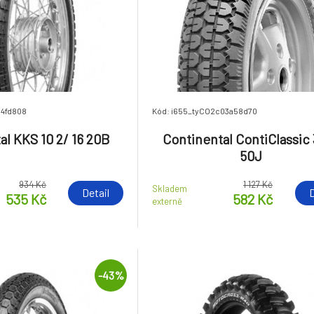
c4fd808
Kód: i655_tyCO2c03a58d70
al KKS 10 2/ 16 20B
Continental ContiClassic 
50J
934 Kč
1 127 Kč
Skladem
Detail
D
535 Kč
582 Kč
externě
-43%