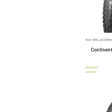
Kód: i655_tyCO6bf
Continent
Skladem
externě