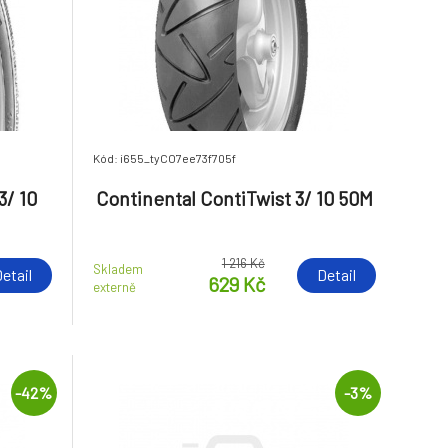
Kód: i655_tyCO7ee73f705f
3/ 10
Continental ContiTwist 3/ 10 50M
1 216 Kč
Skladem
etail
Detail
629 Kč
externě
-42%
-3%