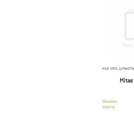
Kód: i655_tyMIa07f
Mitas 
Skladem
externě