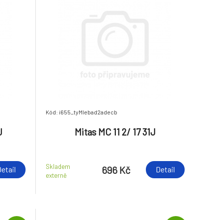
Kód: i655_tyMIebad2adecb
J
Mitas MC 11 2/ 17 31J
Skladem
696 Kč
etail
Detail
externě