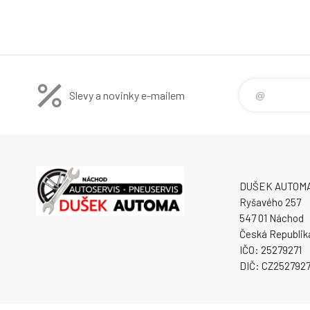
Slevy a novinky e-mailem
DUŠEK AUTOMA s
Ryšavého 257
547 01 Náchod
Česká Republik
IČO: 25279271
DIČ: CZ2527927