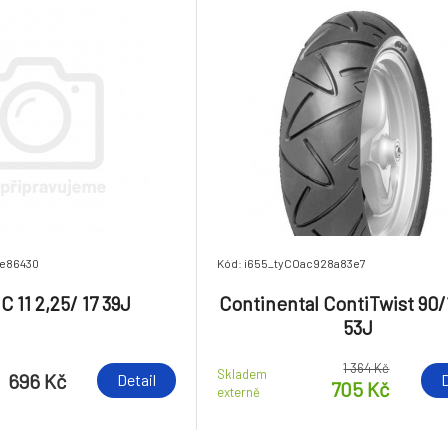
ae86430
Kód: i655_tyCOac928a83e7
C 11 2,25/ 17 39J
Continental ContiTwist 90/
53J
1 364 Kč
Skladem
696 Kč
Detail
D
705 Kč
externě