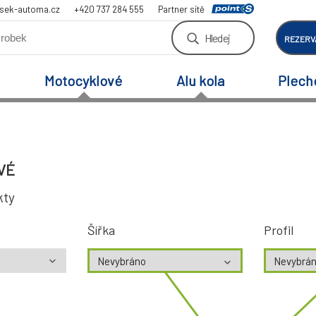
sek-automa.cz
+420 737 284 555
Partner sítě
Hledej
REZERV
Motocyklové
Alu kola
Plech
VÉ
kty
Šířka
Profil