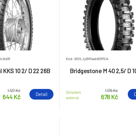
8c6d3f
Kód: i655_tyBR4ab83ff514
l KKS 10 2/ D 22 26B
Bridgestone M 40 2,5/ D 1
1 127 Kč
1 176 Kč
Skladem
Detail
D
644 Kč
678 Kč
externě