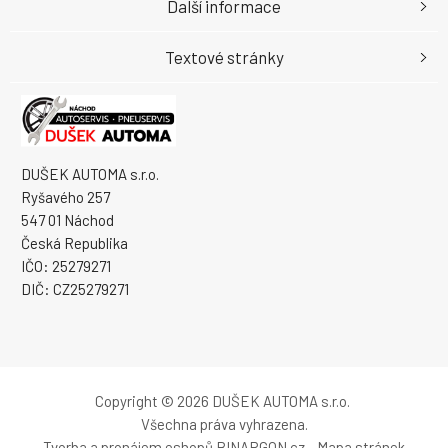
Další informace
Textové stránky
DUŠEK AUTOMA s.r.o.
Ryšavého 257
547 01 Náchod
Česká Republika
IČO: 25279271
DIČ: CZ25279271
Copyright © 2026 DUŠEK AUTOMA s.r.o.
Všechna práva vyhrazena.
Tvorba a pronájem eshopů
BINARGON.cz
-
Mapa stránek