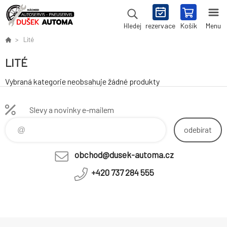
rezervace
Košík
Menu
Hledej
Lité
LITÉ
Vybraná kategorie neobsahuje žádné produkty
Slevy a novinky e-mailem
odebírat
obchod@dusek-automa.cz
+420 737 284 555