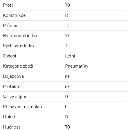
Profil
70
Konstrukce
R
Průměr
13
Hmotnostní index
71
Rychlostní index
T
Období
Letní
Kategorie zboží
Pneumatiky
Dojezdová
ne
Protektor
ne
Valivý odpor
D
Přilnavost na mokru
C
Hluk tř.
B
Hlučnost
70