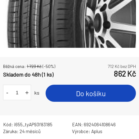
Běžná cena:
1 723
Kč
(-
50
%)
712
Kč bez DPH
862
Kč
Skladem do 48h (1 ks)
-
+
Do košíku
ks
Kód:
i655_tyAP93f83185
EAN:
6924064108646
Záruka:
24 měsíců
Výrobce:
Aplus