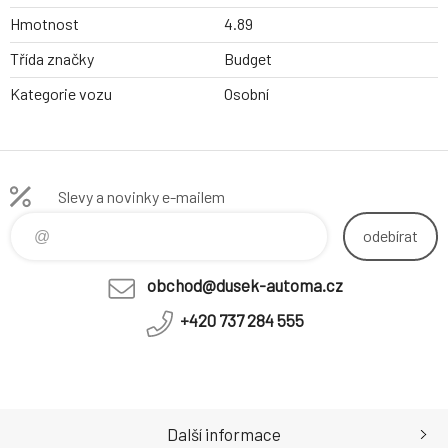
Hmotnost
4.89
Třída značky
Budget
Kategorie vozu
Osobní
Slevy a novinky e-mailem
odebírat
obchod@dusek-automa.cz
+420 737 284 555
Další informace