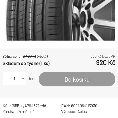
Běžná cena:
2 487
Kč
(-
63
%)
760
Kč bez DPH
920
Kč
Skladem do týdne (1 ks)
-
+
Do košíku
ks
Kód:
i655_tyAP94374edd
EAN:
6924064113930
Záruka:
24 měsíců
Výrobce:
Aplus