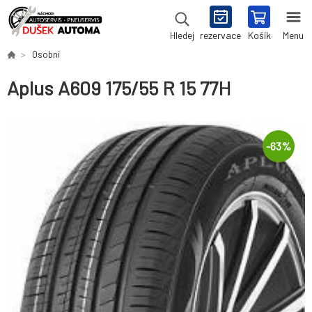
rezervace
Košík
Menu
Hledej
Osobní
Aplus A609 175/55 R 15 77H
-
63
%