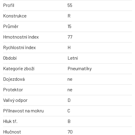
Profil
55
Konstrukce
R
Průměr
15
Hmotnostní index
77
Rychlostní index
H
Období
Letní
Kategorie zboží
Pneumatiky
Dojezdová
ne
Protektor
ne
Valivý odpor
D
Přilnavost na mokru
C
Hluk tř.
B
Hlučnost
70