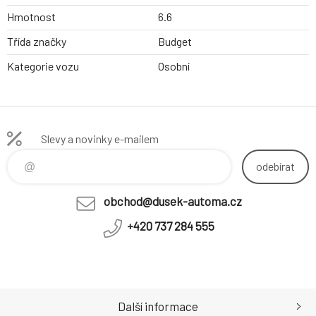
Hmotnost
6.6
Třída značky
Budget
Kategorie vozu
Osobní
Slevy a novinky e-mailem
odebírat
obchod@dusek-automa.cz
+420 737 284 555
Další informace