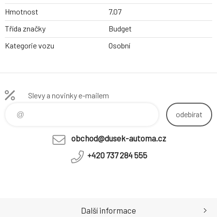
Hmotnost
7.07
Třída značky
Budget
Kategorie vozu
Osobní
Slevy a novinky e-mailem
odebírat
obchod@dusek-automa.cz
+420 737 284 555
Další informace