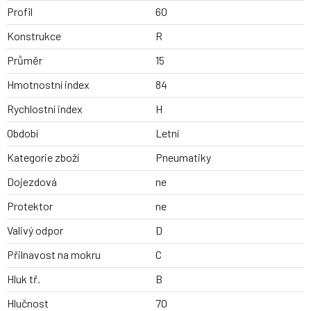
Profil
60
Konstrukce
R
Průměr
15
Hmotnostní index
84
Rychlostní index
H
Období
Letní
Kategorie zboží
Pneumatiky
Dojezdová
ne
Protektor
ne
Valivý odpor
D
Přilnavost na mokru
C
Hluk tř.
B
Hlučnost
70