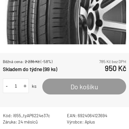
Běžná cena:
2 236
Kč
(-
58
%)
785
Kč bez DPH
950
Kč
Skladem do týdne (99 ks)
-
+
Do košíku
ks
Kód:
i655_tyAP6224e37c
EAN:
6924064123694
Záruka:
24 měsíců
Výrobce:
Aplus