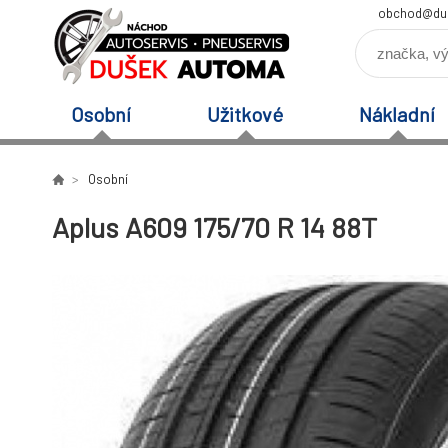
obchod@du
Osobní
Užitkové
Nákladní
Osobní
Aplus A609 175/70 R 14 88T