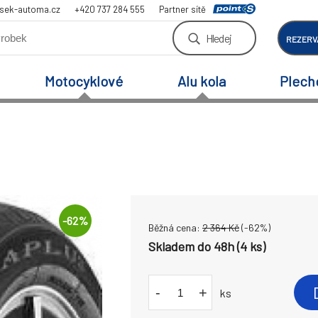
sek-automa.cz
+420 737 284 555
Partner sítě
Hledej
REZERV
Motocyklové
Alu kola
Plech
-
62
%
Běžná cena:
2 364
Kč
(-
62
%)
Skladem do 48h (4 ks)
-
+
ks