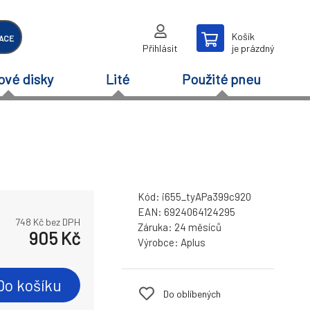
Košík
ACE
Přihlásit
je prázdný
ové disky
Lité
Použité pneu
Kód:
i655_tyAPa399c920
EAN:
6924064124295
748
Kč bez DPH
Záruka:
24 měsíců
905
Kč
Výrobce:
Aplus
Do košíku
Do oblíbených