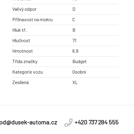
Valivý odpor
D
Přilnavost na mokru
C
Hluk tř.
B
Hlučnost
71
Hmotnost
6.9
Třída značky
Budget
Kategorie vozu
Osobní
Zesílená
XL
od@dusek-automa.cz
+420 737 284 555