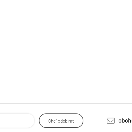
obch
Chci
odebírat