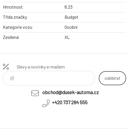
Hmotnost
8.23
Třída značky
Budget
Kategorie vozu
Osobní
Zesílená
XL
Slevy a novinky e-mailem
odebírat
obchod@dusek-automa.cz
+420 737 284 555