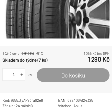
Běžná cena:
2 619
Kč
(-
51
%)
1 066
Kč bez DPH
1 290
Kč
Skladem do týdne (7 ks)
-
+
Do košíku
ks
Kód:
i655_tyAPa3fa02e8
EAN:
6924064124325
Záruka:
24 měsíců
Výrobce:
Aplus