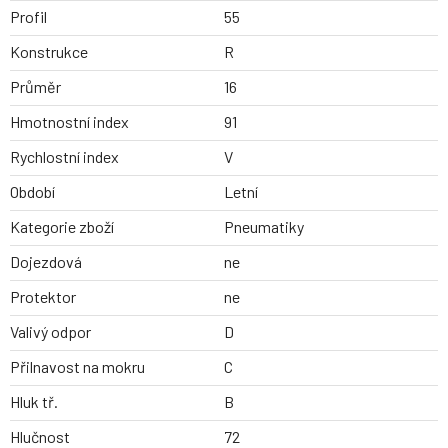
Profil
55
Konstrukce
R
Průměr
16
Hmotnostní index
91
Rychlostní index
V
Období
Letní
Kategorie zboží
Pneumatiky
Dojezdová
ne
Protektor
ne
Valivý odpor
D
Přilnavost na mokru
C
Hluk tř.
B
Hlučnost
72