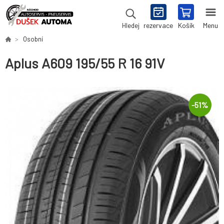
rezervace
Košík
Menu
Hledej
Osobní
Aplus A609 195/55 R 16 91V
-
51
%