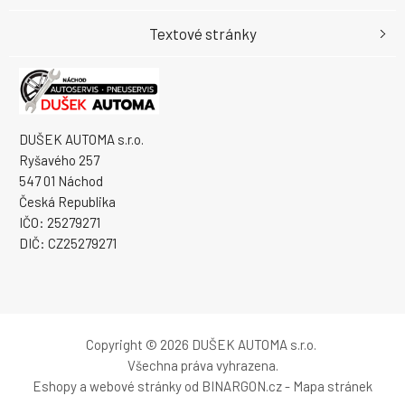
Textové stránky
DUŠEK AUTOMA s.r.o.
Ryšavého 257
547 01 Náchod
Česká Republika
IČO: 25279271
DIČ: CZ25279271
Copyright © 2026 DUŠEK AUTOMA s.r.o.
Všechna práva vyhrazena.
Eshopy
a
webové stránky
od
BINARGON.cz
-
Mapa stránek