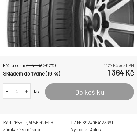
Běžná cena:
3 544
Kč
(-
62
%)
1 127
Kč bez DPH
1 364
Kč
Skladem do týdne (16 ks)
-
+
Do košíku
ks
Kód:
i655_tyAP56c0dcbd
EAN:
6924064123861
Záruka:
24 měsíců
Výrobce:
Aplus