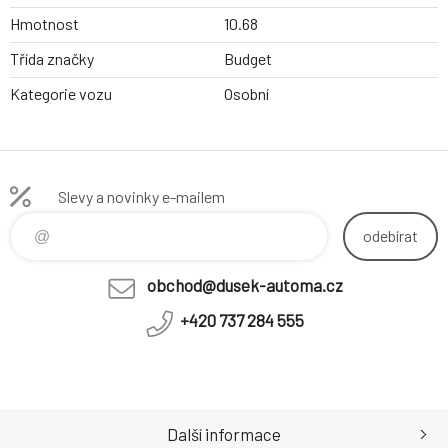
Hmotnost
10.68
Třída značky
Budget
Kategorie vozu
Osobní
Slevy a novinky e-mailem
odebírat
obchod@dusek-automa.cz
+420 737 284 555
Další informace