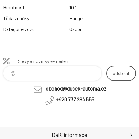
Hmotnost
10.1
Třída značky
Budget
Kategorie vozu
Osobní
Slevy a novinky e-mailem
odebírat
obchod@dusek-automa.cz
+420 737 284 555
Další informace