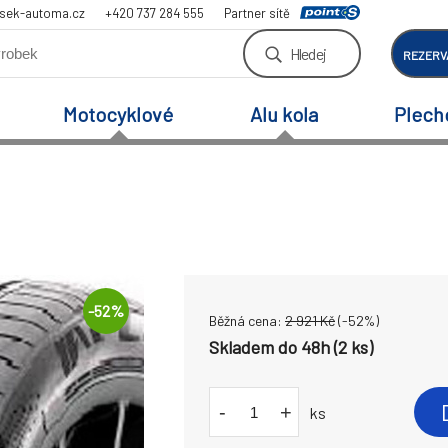
sek-automa.cz
+420 737 284 555
Partner sítě
Hledej
REZERV
Motocyklové
Alu kola
Plech
-
52
%
Běžná cena:
2 921
Kč
(-
52
%)
Skladem do 48h (2 ks)
-
+
ks