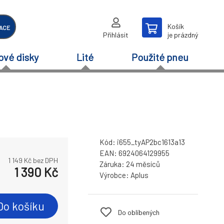
Košík
ACE
Přihlásit
je prázdný
ové disky
Lité
Použité pneu
Kód:
i655_tyAP2bc1613a13
EAN:
6924064129955
1 149
Kč bez DPH
Záruka:
24 měsíců
1 390
Kč
Výrobce:
Aplus
Do košíku
Do oblíbených