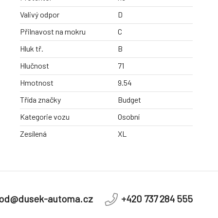
Valivý odpor
D
Přilnavost na mokru
C
Hluk tř.
B
Hlučnost
71
Hmotnost
9.54
Třída značky
Budget
Kategorie vozu
Osobní
Zesílená
XL
od@dusek-automa.cz
+420 737 284 555