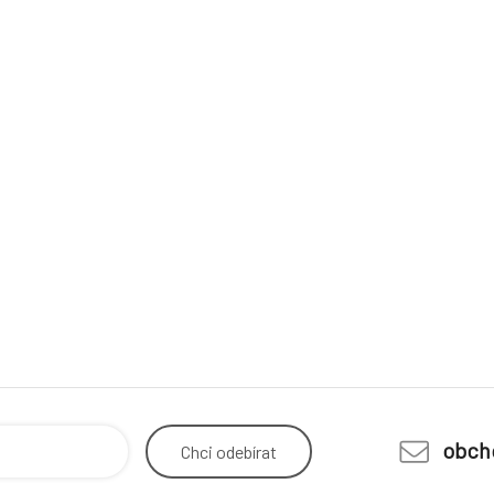
obch
Chci
odebírat