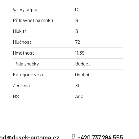
Valivý odpor
C
Přilnavost na mokru
B
Hluk tř.
B
Hlučnost
72
Hmotnost
11.39
Třída značky
Budget
Kategorie vozu
Osobní
Zesílená
XL
MS
Ano
od@dusek-automa.cz
+420 737 284 555