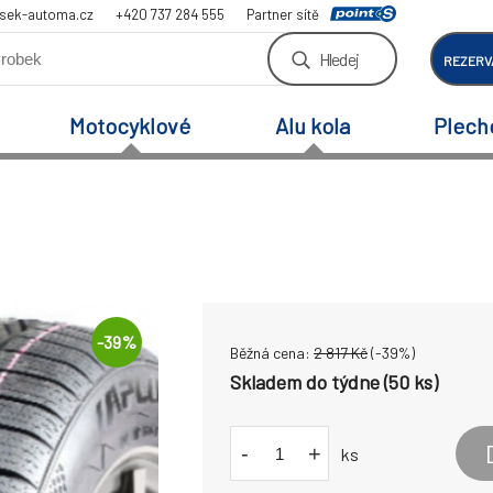
sek-automa.cz
+420 737 284 555
Partner sítě
Hledej
REZERV
Motocyklové
Alu kola
Plech
-
39
%
Běžná cena:
2 817
Kč
(-
39
%)
Skladem do týdne (50 ks)
-
+
ks