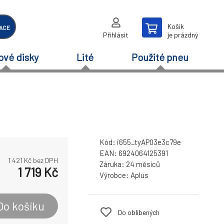
Košík
ACE
Přihlásit
je prázdný
ové disky
Lité
Použité pneu
Kód:
i655_tyAP03e3c79e
EAN:
6924064125391
1 421
Kč bez DPH
Záruka:
24 měsíců
1 719
Kč
Výrobce:
Aplus
Do košíku
Do oblíbených