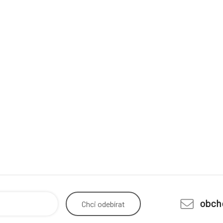
obch
Chci
odebírat