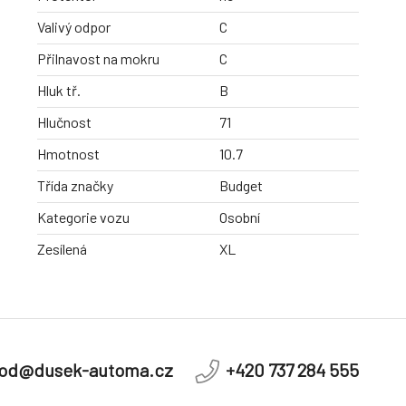
Valivý odpor
C
Přilnavost na mokru
C
Hluk tř.
B
Hlučnost
71
Hmotnost
10.7
Třída značky
Budget
Kategorie vozu
Osobní
Zesílená
XL
od@dusek-automa.cz
+420 737 284 555