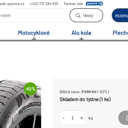
sek-automa.cz
+420 737 284 555
Partner sítě
Hledej
REZERV
Motocyklové
Alu kola
Plech
-
62
%
Běžná cena:
3 586
Kč
(-
62
%)
Skladem do týdne (1 ks)
-
+
ks