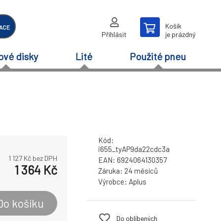
Košík
ACE
Přihlásit
je prázdný
ové disky
Lité
Použité pneu
Kód:
i655_tyAP9da22cdc3a
1 127
Kč bez DPH
EAN:
6924064130357
1 364
Kč
Záruka:
24 měsíců
Výrobce:
Aplus
Do košíku
Do oblíbených