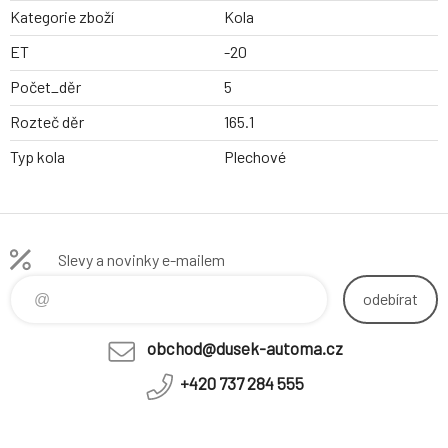
Kategorie zboží
Kola
ET
-20
Počet_děr
5
Rozteč děr
165.1
Typ kola
Plechové
Slevy a novinky e-mailem
odebírat
obchod@dusek-automa.cz
+420 737 284 555