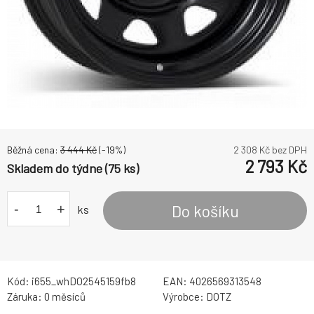
Běžná cena:
3 444
Kč
(-
19
%)
2 308
Kč bez DPH
2 793
Kč
Skladem do týdne (75 ks)
-
+
Do košíku
ks
Kód:
i655_whDO2545159fb8
EAN:
4026569313548
Záruka:
0 měsíců
Výrobce:
DOTZ