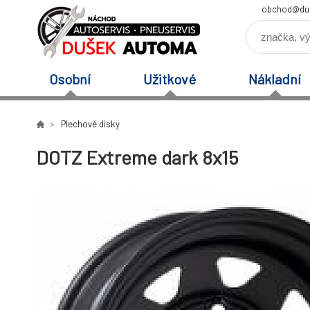
obchod@du
Osobní
Užitkové
Nákladní
Plechové disky
DOTZ Extreme dark 8x15