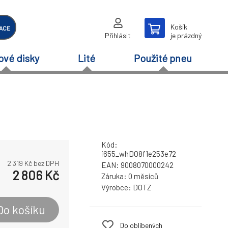
Košík
ACE
Přihlásit
je prázdný
ové disky
Lité
Použité pneu
Kód:
i655_whDO8f1e253e72
2 319
Kč bez DPH
EAN:
9008070000242
2 806
Kč
Záruka:
0 měsíců
Výrobce:
DOTZ
Do košíku
Do oblíbených