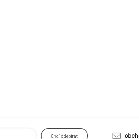
obch
Chci
odebírat