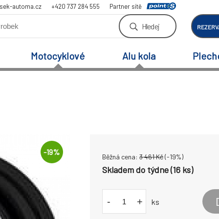
sek-automa.cz
+420 737 284 555
Partner sítě
Hledej
REZERV
Motocyklové
Alu kola
Plech
-
19
%
Běžná cena:
3 461
Kč
(-
19
%)
Skladem do týdne (16 ks)
-
+
ks