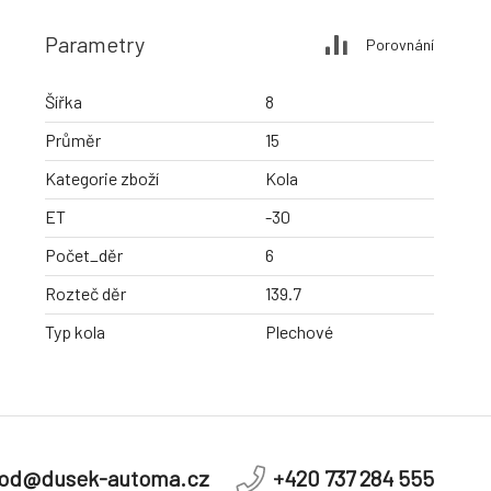
Parametry
Porovnání
Šířka
8
Průměr
15
Kategorie zboží
Kola
ET
-30
Počet_děr
6
Rozteč děr
139.7
Typ kola
Plechové
od@dusek-automa.cz
+420 737 284 555