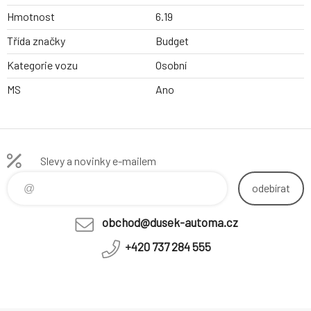
Hmotnost
6.19
Třída značky
Budget
Kategorie vozu
Osobní
MS
Ano
Slevy a novinky e-mailem
odebírat
obchod@dusek-automa.cz
+420 737 284 555