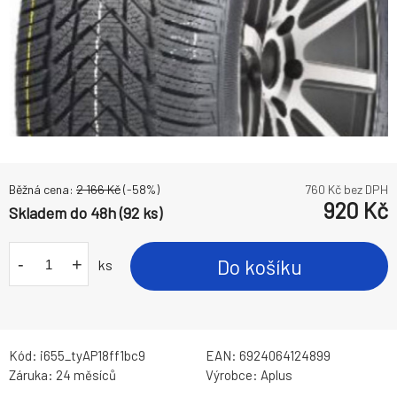
Běžná cena:
2 166
Kč
(-
58
%)
760
Kč bez DPH
920
Kč
Skladem do 48h (92 ks)
-
+
Do košíku
ks
Kód:
i655_tyAP18ff1bc9
EAN:
6924064124899
Záruka:
24 měsíců
Výrobce:
Aplus