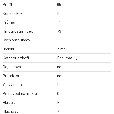
Profil
65
Konstrukce
R
Průměr
14
Hmotnostní index
79
Rychlostní index
T
Období
Zimní
Kategorie zboží
Pneumatiky
Dojezdová
ne
Protektor
ne
Valivý odpor
D
Přilnavost na mokru
C
Hluk tř.
B
Hlučnost
71