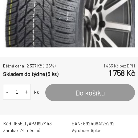
Běžná cena:
2 337
Kč
(-
25
%)
1 453
Kč bez DPH
1 758
Kč
Skladem do týdne (3 ks)
-
+
Do košíku
ks
Kód:
i655_tyAP319b7143
EAN:
6924064125292
Záruka:
24 měsíců
Výrobce:
Aplus