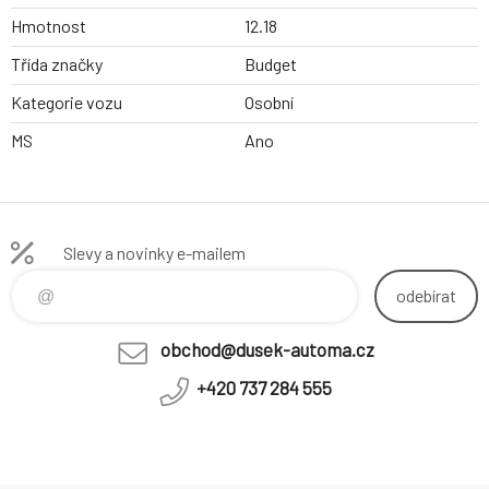
Hmotnost
12.18
Třída značky
Budget
Kategorie vozu
Osobní
MS
Ano
Slevy a novinky e-mailem
odebírat
obchod@dusek-automa.cz
+420 737 284 555