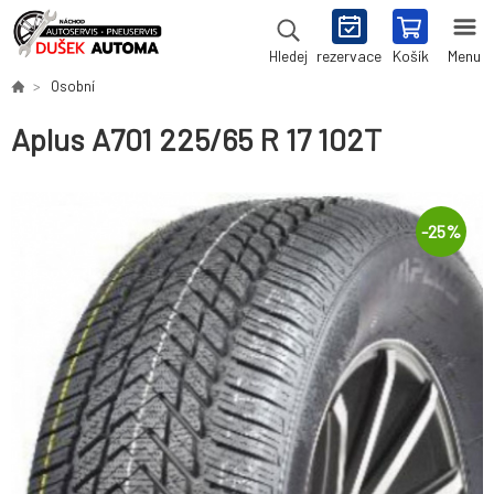
rezervace
Košík
Menu
Hledej
Osobní
Aplus A701 225/65 R 17 102T
-
25
%