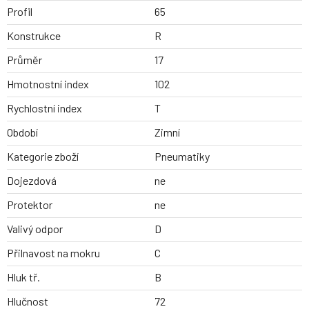
Profil
65
Konstrukce
R
Průměr
17
Hmotnostní index
102
Rychlostní index
T
Období
Zimní
Kategorie zboží
Pneumatiky
Dojezdová
ne
Protektor
ne
Valivý odpor
D
Přilnavost na mokru
C
Hluk tř.
B
Hlučnost
72