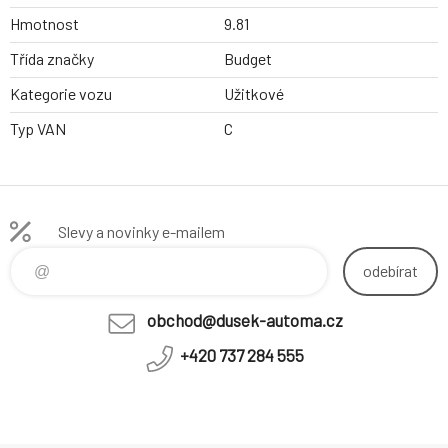
Hmotnost
9.81
Třída značky
Budget
Kategorie vozu
Užitkové
Typ VAN
C
Slevy a novinky e-mailem
odebírat
obchod@dusek-automa.cz
+420 737 284 555