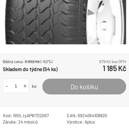
Běžná cena:
3 092
Kč
(-
62
%)
979
Kč bez DPH
1 185
Kč
Skladem do týdne (54 ks)
-
+
Do košíku
ks
Kód:
i655_tyAP81722097
EAN:
6924064108820
Záruka:
24 měsíců
Výrobce:
Aplus