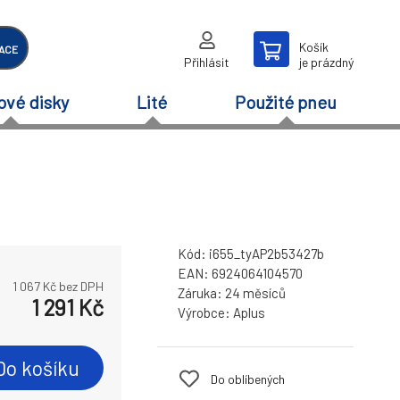
Košík
ACE
Přihlásit
je prázdný
ové disky
Lité
Použité pneu
Kód:
i655_tyAP2b53427b
EAN:
6924064104570
1 067
Kč bez DPH
Záruka:
24 měsíců
1 291
Kč
Výrobce:
Aplus
Do košíku
Do oblíbených