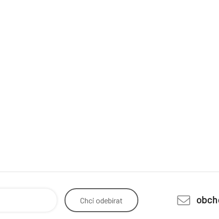
obch
Chci
odebírat