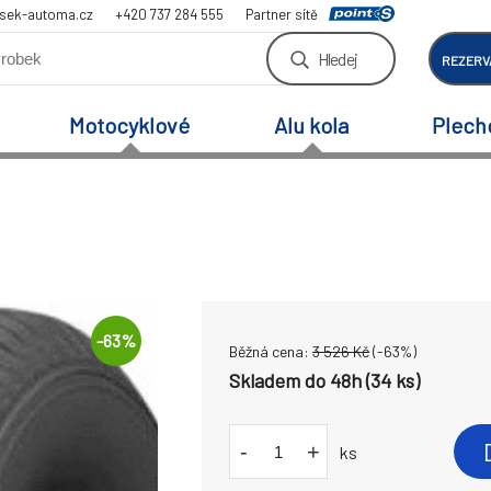
sek-automa.cz
+420 737 284 555
Partner sítě
Hledej
REZERV
Motocyklové
Alu kola
Plech
-
63
%
Běžná cena:
3 526
Kč
(-
63
%)
Skladem do 48h (34 ks)
-
+
ks