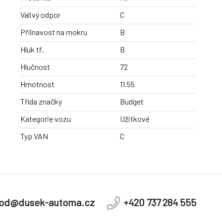
Valivý odpor
C
Přilnavost na mokru
B
Hluk tř.
B
Hlučnost
72
Hmotnost
11.55
Třída značky
Budget
Kategorie vozu
Užitkové
Typ VAN
C
od@dusek-automa.cz
+420 737 284 555