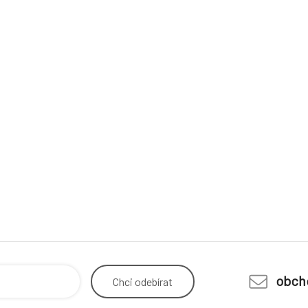
obch
Chci
odebírat