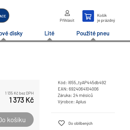
Košík
ACE
Přihlásit
je prázdný
ové disky
Lité
Použité pneu
Kód:
i655_tyAP445db492
EAN:
6924064104006
1 135
Kč bez DPH
Záruka:
24 měsíců
1 373
Kč
Výrobce:
Aplus
Do košíku
Do oblíbených