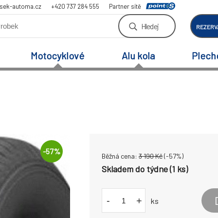
sek-automa.cz
+420 737 284 555
Partner sítě
Hledej
REZERV
Motocyklové
Alu kola
Plech
-
57
%
Běžná cena:
3 190
Kč
(-
57
%)
Skladem do týdne (1 ks)
-
+
ks