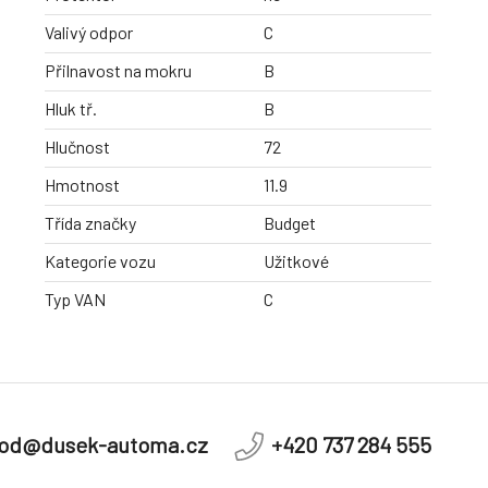
Valivý odpor
C
Přilnavost na mokru
B
Hluk tř.
B
Hlučnost
72
Hmotnost
11.9
Třída značky
Budget
Kategorie vozu
Užitkové
Typ VAN
C
od@dusek-automa.cz
+420 737 284 555