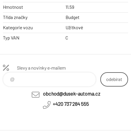
Hmotnost
11.59
Třída značky
Budget
Kategorie vozu
Užitkové
Typ VAN
C
Slevy a novinky e-mailem
odebírat
obchod@dusek-automa.cz
+420 737 284 555