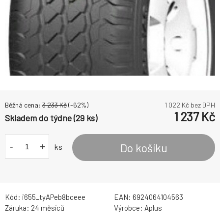
Běžná cena:
3 233
Kč
(-
62
%)
1 022
Kč bez DPH
1 237
Kč
Skladem do týdne (29 ks)
-
+
Do košíku
ks
Kód:
i655_tyAPeb8bceee
EAN:
6924064104563
Záruka:
24 měsíců
Výrobce:
Aplus