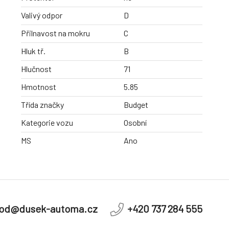
Valivý odpor
D
Přilnavost na mokru
C
Hluk tř.
B
Hlučnost
71
Hmotnost
5.85
Třída značky
Budget
Kategorie vozu
Osobní
MS
Ano
od@dusek-automa.cz
+420 737 284 555