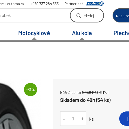
sek-automa.cz
+420 737 284 555
Partner sítě
Hledej
REZERV
Motocyklové
Alu kola
Plech
-
61
%
Běžná cena:
2 166
Kč
(-
61
%)
Skladem do 48h (54 ks)
-
+
ks