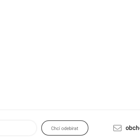
obch
Chci
odebírat