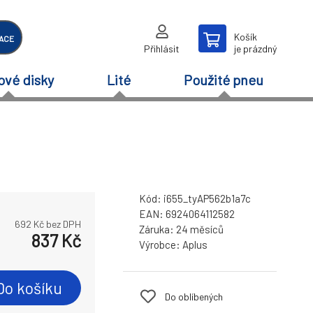
Košík
ACE
Přihlásit
je prázdný
ové disky
Lité
Použité pneu
Kód:
i655_tyAP562b1a7c
EAN:
6924064112582
692
Kč bez DPH
Záruka:
24 měsíců
837
Kč
Výrobce:
Aplus
Do košíku
Do oblíbených