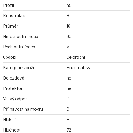
Profil
45
Konstrukce
R
Průměr
16
Hmotnostní index
90
Rychlostní index
V
Období
Celoroční
Kategorie zboží
Pneumatiky
Dojezdová
ne
Protektor
ne
Valivý odpor
D
Přilnavost na mokru
C
Hluk tř.
B
Hlučnost
72