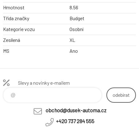
Hmotnost
8.56
Třída značky
Budget
Kategorie vozu
Osobní
Zesílená
XL
MS
Ano
Slevy a novinky e-mailem
odebírat
obchod@dusek-automa.cz
+420 737 284 555