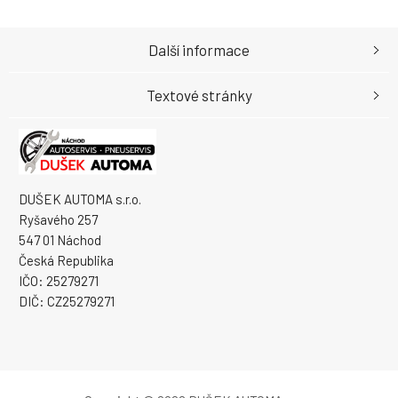
Další informace
Textové stránky
DUŠEK AUTOMA s.r.o.
Ryšavého 257
547 01 Náchod
Česká Republika
IČO: 25279271
DIČ: CZ25279271