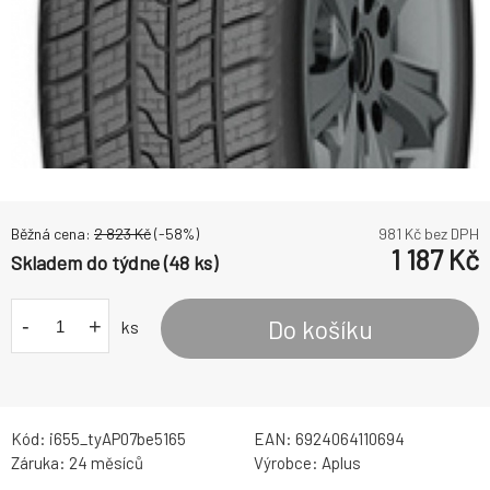
Běžná cena:
2 823
Kč
(-
58
%)
981
Kč bez DPH
1 187
Kč
Skladem do týdne (48 ks)
-
+
Do košíku
ks
Kód:
i655_tyAP07be5165
EAN:
6924064110694
Záruka:
24 měsíců
Výrobce:
Aplus