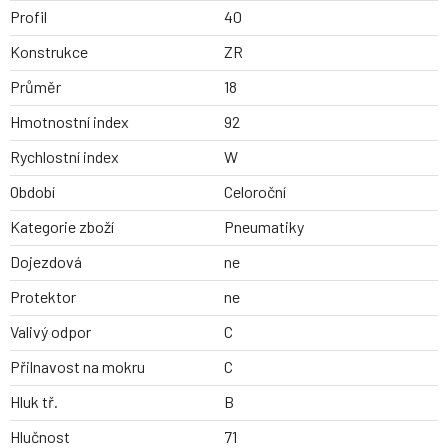
Profil
40
Konstrukce
ZR
Průměr
18
Hmotnostní index
92
Rychlostní index
W
Období
Celoroční
Kategorie zboží
Pneumatiky
Dojezdová
ne
Protektor
ne
Valivý odpor
C
Přilnavost na mokru
C
Hluk tř.
B
Hlučnost
71