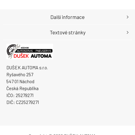
Další informace
Textové stránky
DUŠEK AUTOMA s.r.o.
Ryšavého 257
547 01 Náchod
Česká Republika
IČO: 25279271
DIČ: CZ25279271