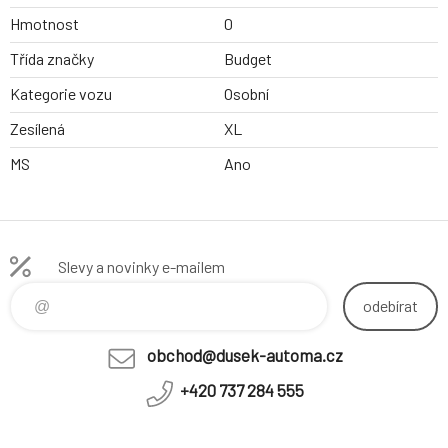
Hmotnost
0
Třída značky
Budget
Kategorie vozu
Osobní
Zesílená
XL
MS
Ano
Slevy a novinky e-mailem
odebírat
obchod@dusek-automa.cz
+420 737 284 555