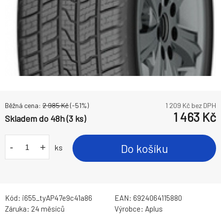
Běžná cena:
2 985
Kč
(-
51
%)
1 209
Kč bez DPH
1 463
Kč
Skladem do 48h (3 ks)
-
+
Do košíku
ks
Kód:
i655_tyAP47e9c41a86
EAN:
6924064115880
Záruka:
24 měsíců
Výrobce:
Aplus