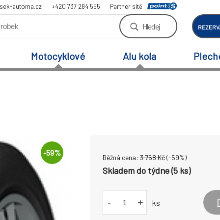
sek-automa.cz
+420 737 284 555
Partner sítě
Hledej
REZERV
Motocyklové
Alu kola
Plech
-
59
%
Běžná cena:
3 768
Kč
(-
59
%)
Skladem do týdne (5 ks)
-
+
ks