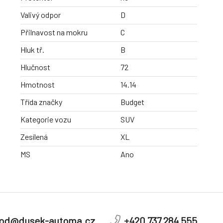
Valivý odpor
D
Přilnavost na mokru
C
Hluk tř.
B
Hlučnost
72
Hmotnost
14.14
Třída značky
Budget
Kategorie vozu
SUV
Zesílená
XL
MS
Ano
od@dusek-automa.cz
+420 737 284 555