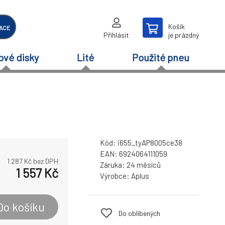
Košík
ACE
Přihlásit
je prázdný
ové disky
Lité
Použité pneu
Kód:
i655_tyAP8005ce38
EAN:
6924064111059
1 287
Kč bez DPH
Záruka:
24 měsíců
1 557
Kč
Výrobce:
Aplus
Do košíku
Do oblíbených