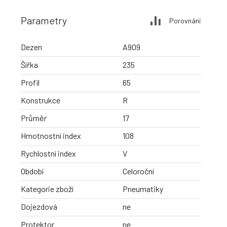
Parametry
Porovnání
Dezen
A909
Šířka
235
Profil
65
Konstrukce
R
Průměr
17
Hmotnostní index
108
Rychlostní index
V
Období
Celoroční
Kategorie zboží
Pneumatiky
Dojezdová
ne
Protektor
ne