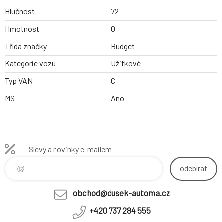
Hlučnost
72
Hmotnost
0
Třída značky
Budget
Kategorie vozu
Užitkové
Typ VAN
C
MS
Ano
Slevy a novinky e-mailem
odebírat
obchod@dusek-automa.cz
+420 737 284 555