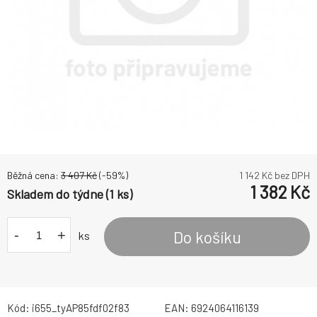
Běžná cena:
3 407
Kč
(-
59
%)
1 142
Kč bez DPH
1 382
Kč
Skladem do týdne (1 ks)
-
+
Do košíku
ks
Kód:
i655_tyAP85fdf02f83
EAN:
6924064116139