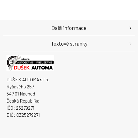
Další informace
Textové stránky
DUŠEK AUTOMA s.r.o.
Ryšavého 257
547 01 Náchod
Česká Republika
IČO: 25279271
DIČ: CZ25279271