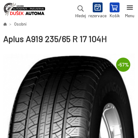
rezervace
Košík
Menu
Hledej
Osobní
Aplus A919 235/65 R 17 104H
-
57
%