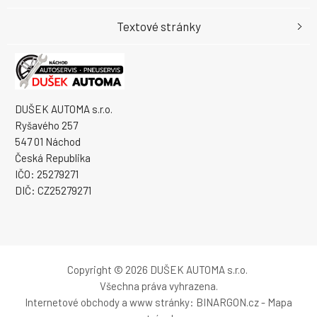
Textové stránky
DUŠEK AUTOMA s.r.o.
Ryšavého 257
547 01 Náchod
Česká Republika
IČO: 25279271
DIČ: CZ25279271
Copyright © 2026 DUŠEK AUTOMA s.r.o.
Všechna práva vyhrazena.
Internetové obchody
a
www stránky
:
BINARGON.cz
-
Mapa