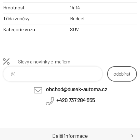
Hmotnost
14.14
Třída značky
Budget
Kategorie vozu
SUV
Slevy a novinky e-mailem
odebírat
obchod@dusek-automa.cz
+420 737 284 555
Další informace