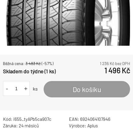
Běžná cena:
3 483
Kč
(-
57
%)
1 236
Kč bez DPH
1 496
Kč
Skladem do týdne (1 ks)
-
+
Do košíku
ks
Kód:
i655_tyAPb5ca907c
EAN:
6924064107946
Záruka:
24 měsíců
Výrobce:
Aplus