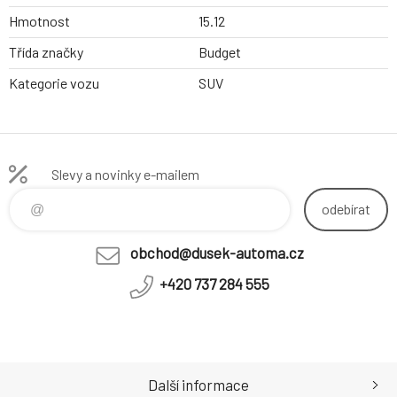
Hmotnost
15.12
Třída značky
Budget
Kategorie vozu
SUV
Slevy a novinky e-mailem
odebírat
obchod@dusek-automa.cz
+420 737 284 555
Další informace