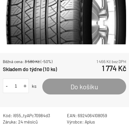
Běžná cena:
3 580
Kč
(-
50
%)
1 466
Kč bez DPH
1 774
Kč
Skladem do týdne (10 ks)
-
+
Do košíku
ks
Kód:
i655_tyAPc70984d3
EAN:
6924064108059
Záruka:
24 měsíců
Výrobce:
Aplus