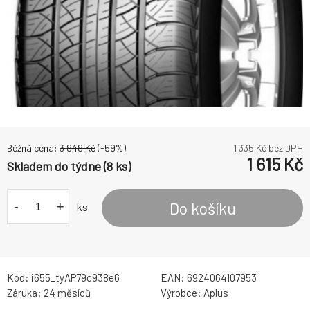
Běžná cena:
3 949
Kč
(-
59
%)
1 335
Kč bez DPH
1 615
Kč
Skladem do týdne (8 ks)
-
+
Do košíku
ks
Kód:
i655_tyAP79c938e6
EAN:
6924064107953
Záruka:
24 měsíců
Výrobce:
Aplus