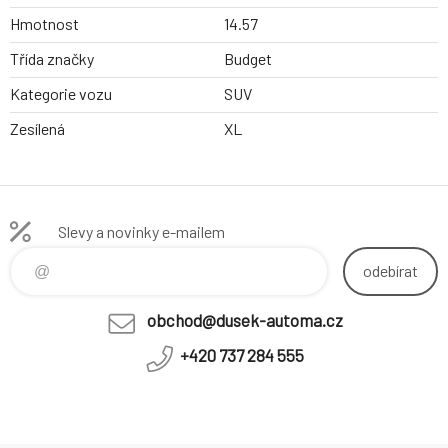
Hmotnost
14.57
Třída značky
Budget
Kategorie vozu
SUV
Zesílená
XL
Slevy a novinky e-mailem
odebírat
obchod@dusek-automa.cz
+420 737 284 555