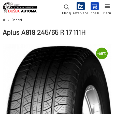
rezervace
Košík
Menu
Hledej
Osobní
Aplus A919 245/65 R 17 111H
-
59
%