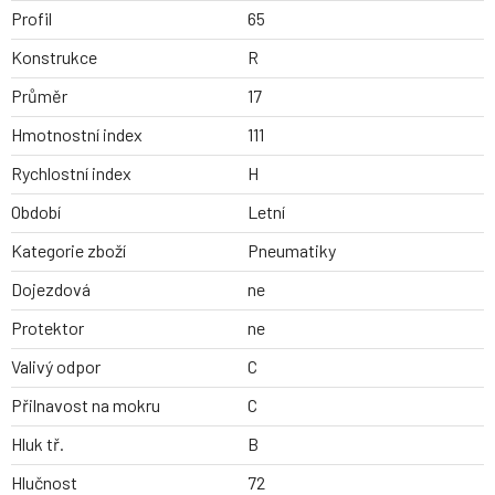
Profil
65
Konstrukce
R
Průměr
17
Hmotnostní index
111
Rychlostní index
H
Období
Letní
Kategorie zboží
Pneumatiky
Dojezdová
ne
Protektor
ne
Valivý odpor
C
Přilnavost na mokru
C
Hluk tř.
B
Hlučnost
72