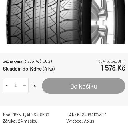
Běžná cena:
3 786
Kč
(-
58
%)
1 304
Kč bez DPH
1 578
Kč
Skladem do týdne (4 ks)
-
+
Do košíku
ks
Kód:
i655_tyAPa6481580
EAN:
6924064107397
Záruka:
24 měsíců
Výrobce:
Aplus