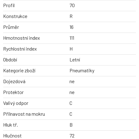
Profil
70
Konstrukce
R
Průměr
16
Hmotnostní index
111
Rychlostní index
H
Období
Letní
Kategorie zboží
Pneumatiky
Dojezdová
ne
Protektor
ne
Valivý odpor
C
Přilnavost na mokru
C
Hluk tř.
B
Hlučnost
72