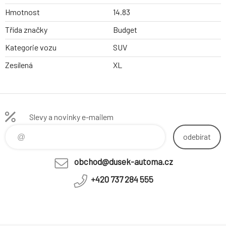
Hmotnost
14.83
Třída značky
Budget
Kategorie vozu
SUV
Zesílená
XL
Slevy a novinky e-mailem
odebírat
obchod@dusek-automa.cz
+420 737 284 555