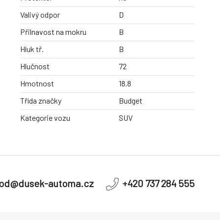
Valivý odpor
D
Přilnavost na mokru
B
Hluk tř.
B
Hlučnost
72
Hmotnost
18.8
Třída značky
Budget
Kategorie vozu
SUV
od@dusek-automa.cz
+420 737 284 555