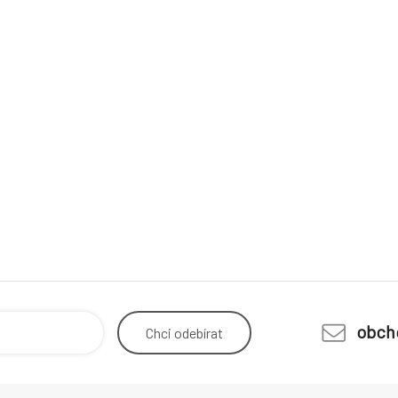
obch
Chci
odebírat