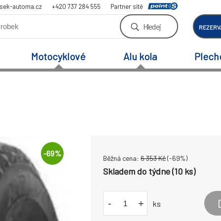
sek-automa.cz
+420 737 284 555
Partner sítě
Hledej
REZERV
Motocyklové
Alu kola
Plech
-
69
%
Běžná cena:
6 353
Kč
(-
69
%)
Skladem do týdne (10 ks)
-
+
ks