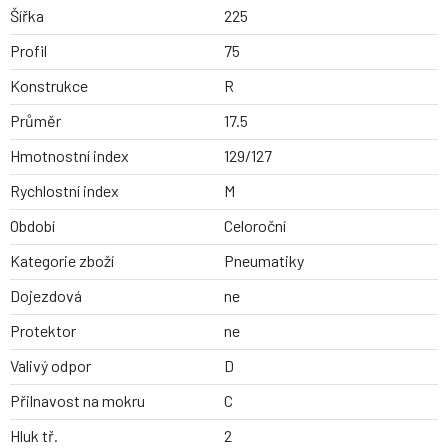
Šířka
225
Profil
75
Konstrukce
R
Průměr
17.5
Hmotnostní index
129/127
Rychlostní index
M
Období
Celoroční
Kategorie zboží
Pneumatiky
Dojezdová
ne
Protektor
ne
Valivý odpor
D
Přilnavost na mokru
C
Hluk tř.
2