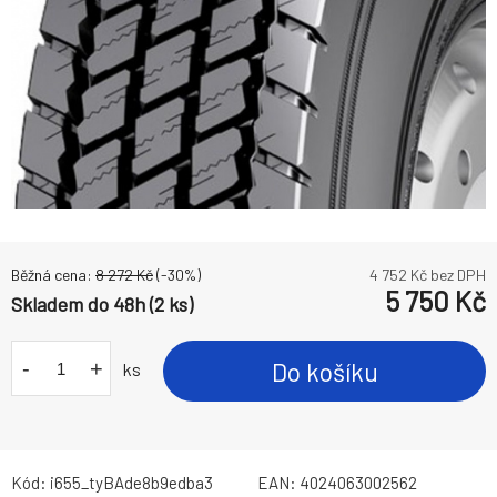
Běžná cena:
8 272
Kč
(-
30
%)
4 752
Kč bez DPH
5 750
Kč
Skladem do 48h (2 ks)
-
+
Do košíku
ks
Kód:
i655_tyBAde8b9edba3
EAN:
4024063002562