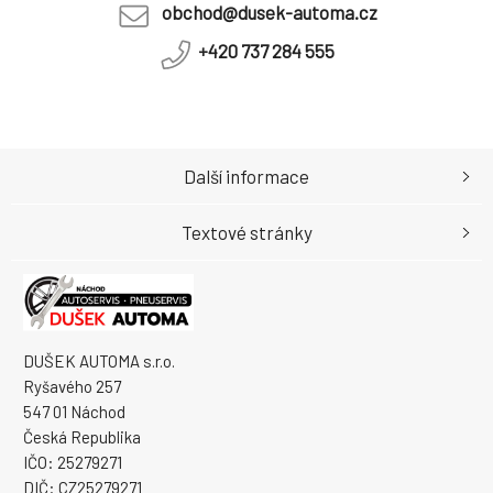
obchod@dusek-automa.cz
+420 737 284 555
Další informace
Textové stránky
DUŠEK AUTOMA s.r.o.
Ryšavého 257
547 01 Náchod
Česká Republika
IČO: 25279271
DIČ: CZ25279271