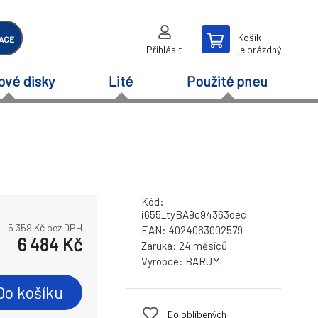
Košík
ACE
Přihlásit
je prázdný
ové disky
Lité
Použité pneu
Kód:
i655_tyBA9c94363dec
5 359
Kč bez DPH
EAN:
4024063002579
6 484
Kč
Záruka:
24 měsíců
Výrobce:
BARUM
Do košíku
Do oblíbených