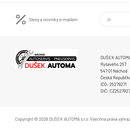
Slevy a novinky e-mailem
DUŠEK AUTOMA s
Ryšavého 257
547 01 Náchod
Česká Republik
IČO: 25279271
DIČ: CZ2527927
Copyright © 2026 DUŠEK AUTOMA s.r.o.
Všechna práva vyhra