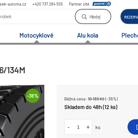
sek-automa.cz
+420 737 284 555
Partner sítě
Hledej
REZERV
Motocyklové
Alu kola
Plech
36/134M
-
36
%
Běžná cena:
10 139
Kč
(-
36
%)
Skladem do 48h (12 ks)
-
+
ks