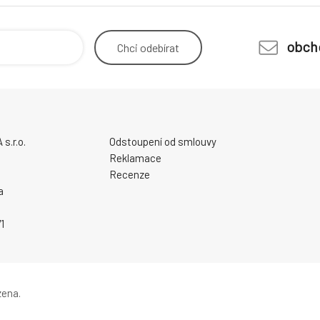
obch
Chci
odebírat
.r.o.
Odstoupení od smlouvy
Reklamace
Recenze
a
1
zena.