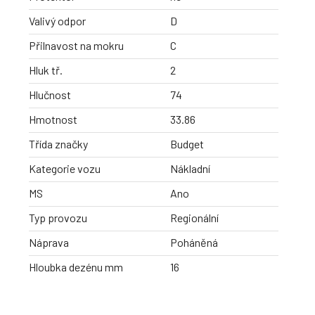
Valivý odpor
D
Přilnavost na mokru
C
Hluk tř.
2
Hlučnost
74
Hmotnost
33.86
Třída značky
Budget
Kategorie vozu
Nákladní
MS
Ano
Typ provozu
Regionální
Náprava
Poháněná
Hloubka dezénu mm
16