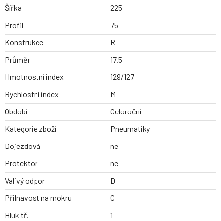
Šířka
225
Profil
75
Konstrukce
R
Průměr
17.5
Hmotnostní index
129/127
Rychlostní index
M
Období
Celoroční
Kategorie zboží
Pneumatiky
Dojezdová
ne
Protektor
ne
Valivý odpor
D
Přilnavost na mokru
C
Hluk tř.
1