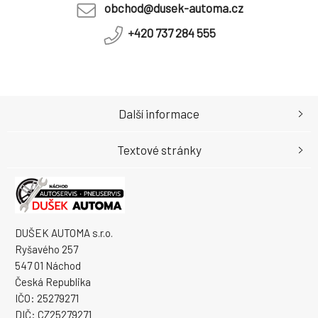
obchod@dusek-automa.cz
+420 737 284 555
Další informace
Textové stránky
DUŠEK AUTOMA s.r.o.
Ryšavého 257
547 01 Náchod
Česká Republika
IČO: 25279271
DIČ: CZ25279271