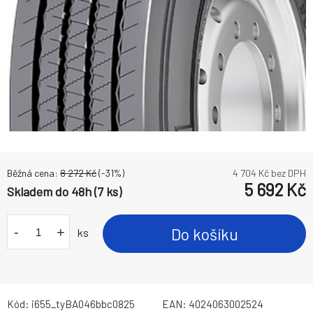
Běžná cena:
8 272
Kč
(-
31
%)
4 704
Kč bez DPH
5 692
Kč
Skladem do 48h (7 ks)
-
+
Do košíku
ks
Kód:
i655_tyBA046bbc0825
EAN:
4024063002524