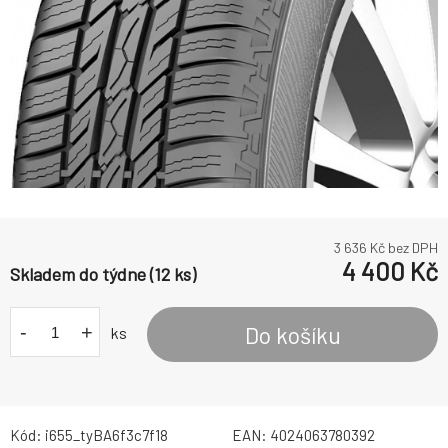
3 636
Kč bez DPH
4 400
Kč
Skladem do týdne (12 ks)
-
+
Do košíku
ks
Kód:
i655_tyBA6f3c7f18
EAN:
4024063780392