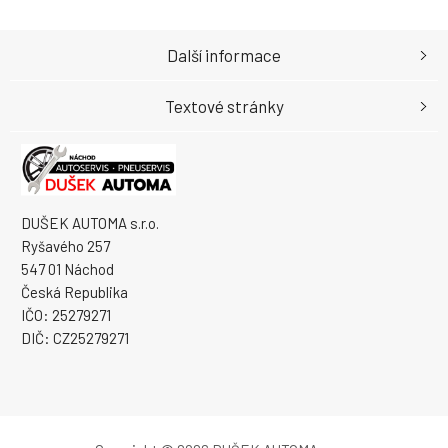
Další informace
Textové stránky
DUŠEK AUTOMA s.r.o.
Ryšavého 257
547 01 Náchod
Česká Republika
IČO: 25279271
DIČ: CZ25279271