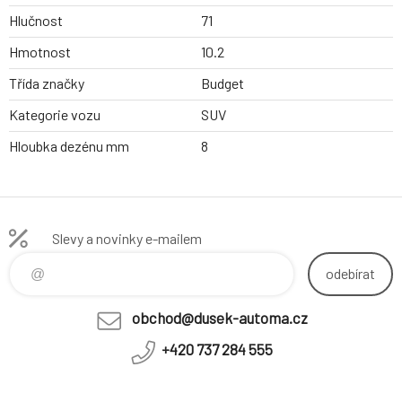
Hlučnost
71
Hmotnost
10.2
Třída značky
Budget
Kategorie vozu
SUV
Hloubka dezénu mm
8
Slevy a novinky e-mailem
odebírat
obchod@dusek-automa.cz
+420 737 284 555