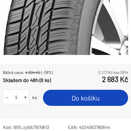
Běžná cena:
4 304
Kč
(-
38
%)
2 217
Kč bez DPH
2 683
Kč
Skladem do 48h (6 ks)
-
+
Do košíku
ks
Kód:
i655_tyBA7197d613
EAN:
4024063780644