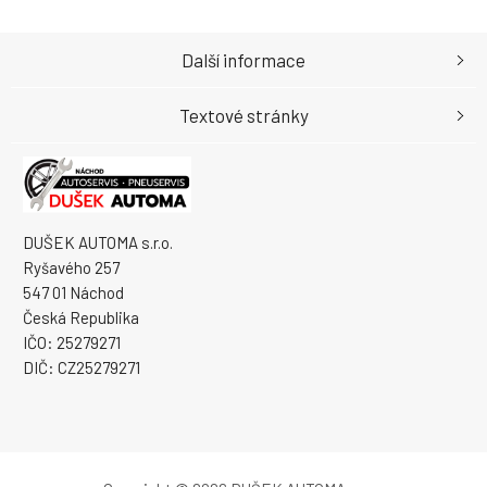
Další informace
Textové stránky
DUŠEK AUTOMA s.r.o.
Ryšavého 257
547 01 Náchod
Česká Republika
IČO: 25279271
DIČ: CZ25279271