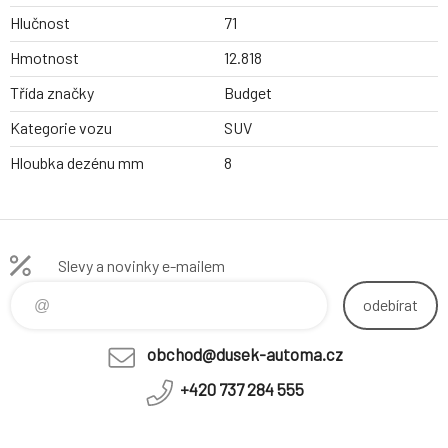
Hlučnost
71
Hmotnost
12.818
Třída značky
Budget
Kategorie vozu
SUV
Hloubka dezénu mm
8
Slevy a novinky e-mailem
odebírat
obchod@dusek-automa.cz
+420 737 284 555