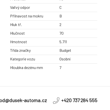
Valivý odpor
C
Přilnavost na mokru
B
Hluk tř.
2
Hlučnost
70
Hmotnost
5.711
Třída značky
Budget
Kategorie vozu
Osobní
Hloubka dezénu mm
7
od@dusek-automa.cz
+420 737 284 555