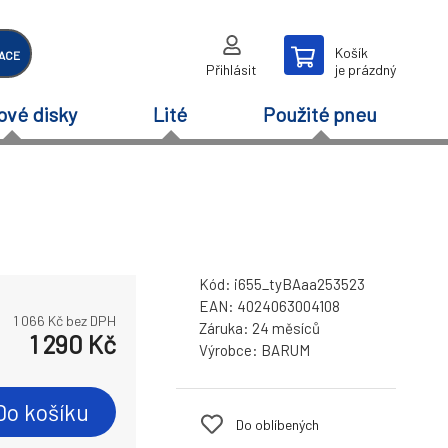
Košík
ACE
Přihlásit
je prázdný
ové disky
Lité
Použité pneu
Kód:
i655_tyBAaa253523
EAN:
4024063004108
1 066
Kč bez DPH
Záruka:
24 měsíců
1 290
Kč
Výrobce:
BARUM
Do košíku
Do oblíbených