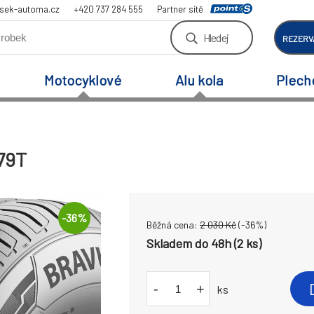
sek-automa.cz
+420 737 284 555
Partner sítě
Hledej
REZERV
Motocyklové
Alu kola
Plech
79T
-
36
%
Běžná cena:
2 030
Kč
(-
36
%)
Skladem do 48h (2 ks)
-
+
ks