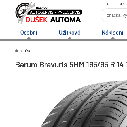
obchod@du
Osobní
Užitkové
Nákladní
Osobní
Barum Bravuris 5HM 165/65 R 14 