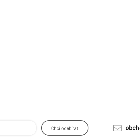
obch
Chci
odebírat