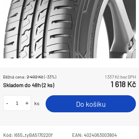
Běžná cena:
2 402
Kč
(-
33
%)
1 337
Kč bez DPH
1 618
Kč
Skladem do 48h (2 ks)
-
+
Do košíku
ks
Kód:
i655_tyBA5170220f
EAN:
4024063003804