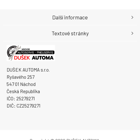
Další informace
Textové stránky
DUŠEK AUTOMA s.r.o.
Ryšavého 257
547 01 Náchod
Česká Republika
IČO: 25279271
DIČ: CZ25279271