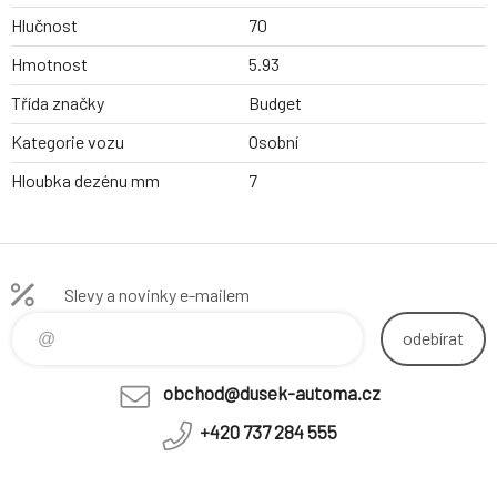
Hlučnost
70
Hmotnost
5.93
Třída značky
Budget
Kategorie vozu
Osobní
Hloubka dezénu mm
7
Slevy a novinky e-mailem
odebírat
obchod@dusek-automa.cz
+420 737 284 555