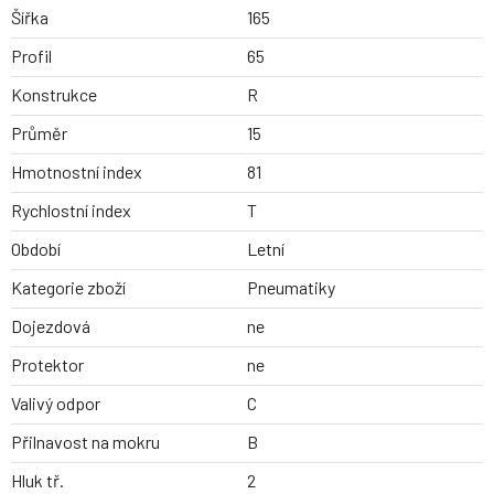
Šířka
165
Profil
65
Konstrukce
R
Průměr
15
Hmotnostní index
81
Rychlostní index
T
Období
Letní
Kategorie zboží
Pneumatiky
Dojezdová
ne
Protektor
ne
Valivý odpor
C
Přilnavost na mokru
B
Hluk tř.
2