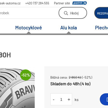
sek-automa.cz
+420 737 284 555
Partner sítě
Hledej
REZERV
Motocyklové
Alu kola
Plech
 80H
-
52
%
Běžná cena:
2 860
Kč
(-
52
%)
Skladem do 48h (4 ks)
-
+
ks