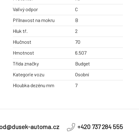
Valivý odpor
C
Přilnavost na mokru
B
Hluk tř.
2
Hlučnost
70
Hmotnost
6.507
Třída značky
Budget
Kategorie vozu
Osobní
Hloubka dezénu mm
7
od@dusek-automa.cz
+420 737 284 555