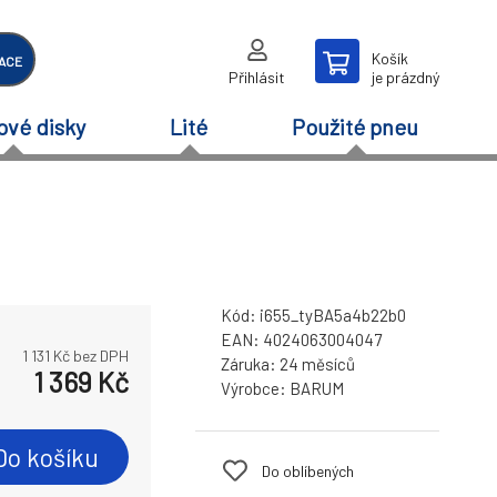
Košík
ACE
Přihlásit
je prázdný
ové disky
Lité
Použité pneu
Kód:
i655_tyBA5a4b22b0
EAN:
4024063004047
1 131
Kč bez DPH
Záruka:
24 měsíců
1 369
Kč
Výrobce:
BARUM
Do košíku
Do oblíbených