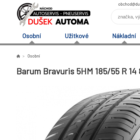
obchod@du
Osobní
Užitkové
Nákladní
Osobní
Barum Bravuris 5HM 185/55 R 14