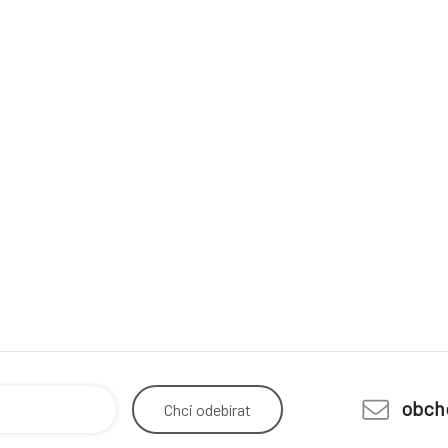
obch
Chci
odebírat