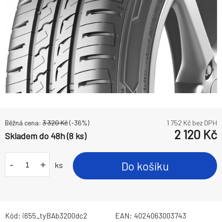
Běžná cena:
3 320
Kč
(-
36
%)
1 752
Kč bez DPH
2 120
Kč
Skladem do 48h (8 ks)
-
+
Do košíku
ks
Kód:
i655_tyBAb3200dc2
EAN:
4024063003743