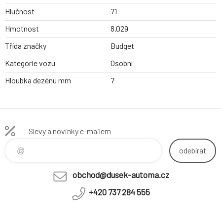
Hlučnost
71
Hmotnost
8.029
Třída značky
Budget
Kategorie vozu
Osobní
Hloubka dezénu mm
7
Slevy a novinky e-mailem
odebírat
obchod@dusek-automa.cz
+420 737 284 555