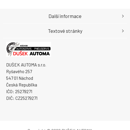
Další informace
Textové stránky
DUŠEK AUTOMA s.r.o.
Ryšavého 257
547 01 Náchod
Česká Republika
IČO: 25279271
DIČ: CZ25279271