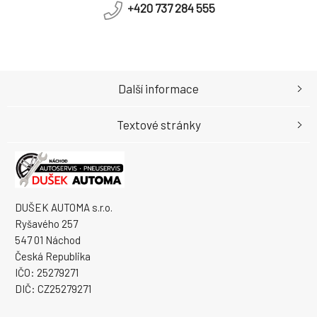
+420 737 284 555
Další informace
Textové stránky
DUŠEK AUTOMA s.r.o.
Ryšavého 257
547 01 Náchod
Česká Republika
IČO: 25279271
DIČ: CZ25279271