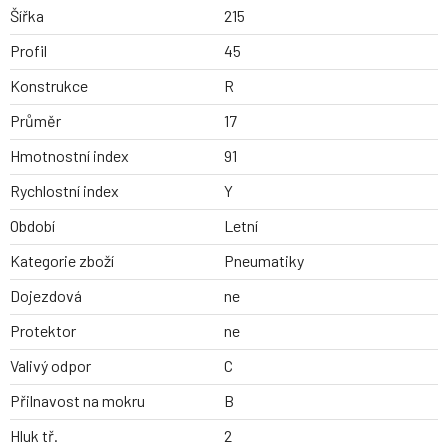
Šířka
215
Profil
45
Konstrukce
R
Průměr
17
Hmotnostní index
91
Rychlostní index
Y
Období
Letní
Kategorie zboží
Pneumatiky
Dojezdová
ne
Protektor
ne
Valivý odpor
C
Přilnavost na mokru
B
Hluk tř.
2