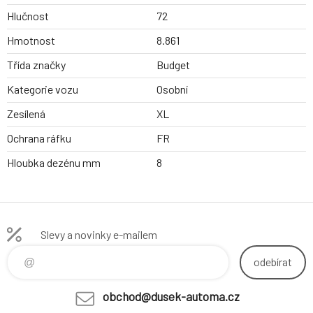
Hlučnost
72
Hmotnost
8.861
Třída značky
Budget
Kategorie vozu
Osobní
Zesílená
XL
Ochrana ráfku
FR
Hloubka dezénu mm
8
Slevy a novinky e-mailem
odebírat
obchod@dusek-automa.cz