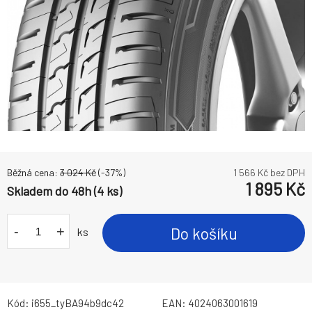
Běžná cena:
3 024
Kč
(-
37
%)
1 566
Kč bez DPH
1 895
Kč
Skladem do 48h (4 ks)
-
+
Do košíku
ks
Kód:
i655_tyBA94b9dc42
EAN:
4024063001619