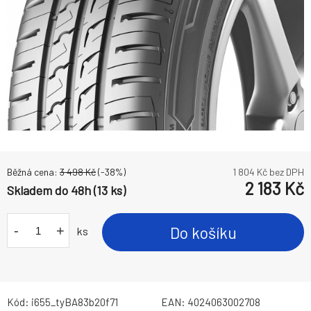
Běžná cena:
3 498
Kč
(-
38
%)
1 804
Kč bez DPH
2 183
Kč
Skladem do 48h (13 ks)
-
+
Do košíku
ks
Kód:
i655_tyBA83b20f71
EAN:
4024063002708