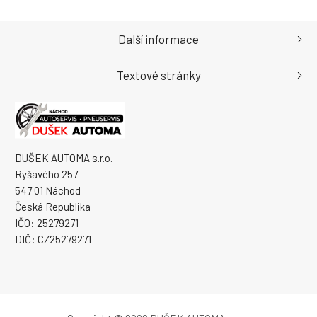
Další informace
Textové stránky
DUŠEK AUTOMA s.r.o.
Ryšavého 257
547 01 Náchod
Česká Republika
IČO: 25279271
DIČ: CZ25279271