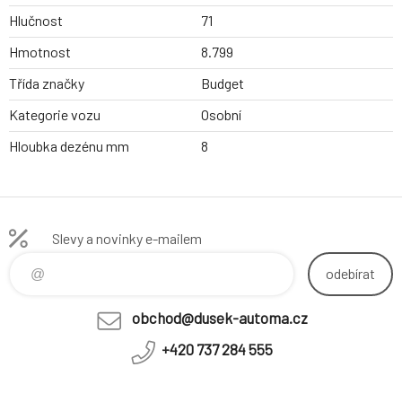
Hlučnost
71
Hmotnost
8.799
Třída značky
Budget
Kategorie vozu
Osobní
Hloubka dezénu mm
8
Slevy a novinky e-mailem
odebírat
obchod@dusek-automa.cz
+420 737 284 555