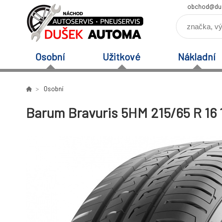
obchod@du
Osobní
Užitkové
Nákladní
Osobní
Barum Bravuris 5HM 215/65 R 16