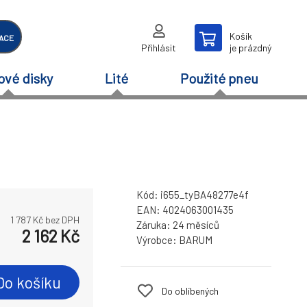
Košík
ACE
Přihlásit
je prázdný
ové disky
Lité
Použité pneu
Kód:
i655_tyBA48277e4f
EAN:
4024063001435
1 787
Kč bez DPH
Záruka:
24 měsíců
2 162
Kč
Výrobce:
BARUM
Do košíku
Do oblíbených