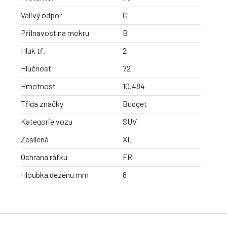
Valivý odpor
C
Přilnavost na mokru
B
Hluk tř.
2
Hlučnost
72
Hmotnost
10.484
Třída značky
Budget
Kategorie vozu
SUV
Zesílená
XL
Ochrana ráfku
FR
Hloubka dezénu mm
8