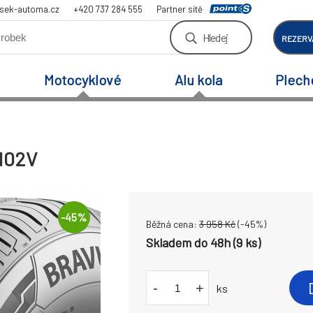
sek-automa.cz
+420 737 284 555
Partner sítě
Hledej
REZERV
Motocyklové
Alu kola
Plech
 102V
-
45
%
Běžná cena:
3 958
Kč
(-
45
%)
Skladem do 48h (9 ks)
-
+
ks