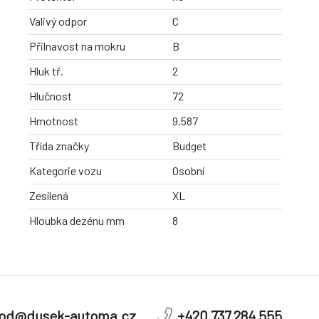
Valivý odpor
C
Přilnavost na mokru
B
Hluk tř.
2
Hlučnost
72
Hmotnost
9.587
Třída značky
Budget
Kategorie vozu
Osobní
Zesílená
XL
Hloubka dezénu mm
8
od@dusek-automa.cz
+420 737 284 555