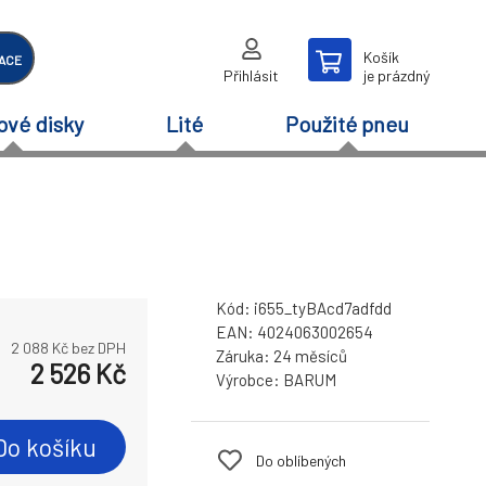
Košík
ACE
Přihlásit
je prázdný
ové disky
Lité
Použité pneu
Kód:
i655_tyBAcd7adfdd
EAN:
4024063002654
2 088
Kč bez DPH
Záruka:
24 měsíců
2 526
Kč
Výrobce:
BARUM
Do košíku
Do oblíbených