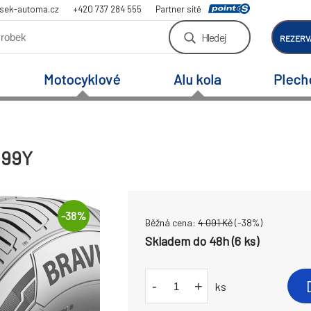
sek-automa.cz
+420 737 284 555
Partner sítě
Hledej
REZERV
Motocyklové
Alu kola
Plech
 99Y
-
38
%
Běžná cena:
4 091
Kč
(-
38
%)
Skladem do 48h (6 ks)
-
+
ks