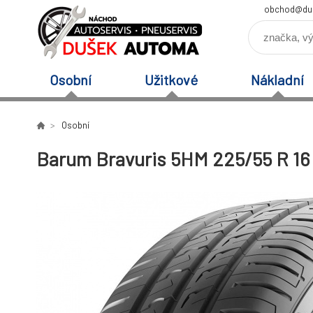
obchod@du
Osobní
Užitkové
Nákladní
Osobní
Barum Bravuris 5HM 225/55 R 16