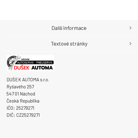
Další informace
Textové stránky
DUŠEK AUTOMA s.r.o.
Ryšavého 257
547 01 Náchod
Česká Republika
IČO: 25279271
DIČ: CZ25279271