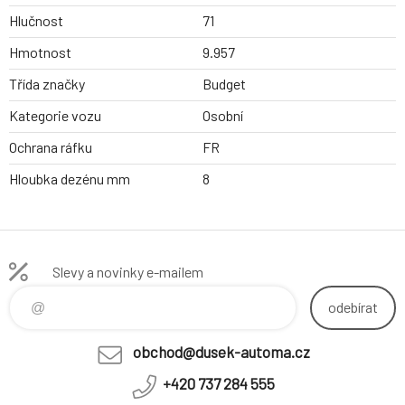
Hlučnost
71
Hmotnost
9.957
Třída značky
Budget
Kategorie vozu
Osobní
Ochrana ráfku
FR
Hloubka dezénu mm
8
Slevy a novinky e-mailem
odebírat
obchod@dusek-automa.cz
+420 737 284 555