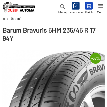
rezervace
Košík
Menu
Hledej
Osobní
Barum Bravuris 5HM 235/45 R 17
94Y
-
37
%