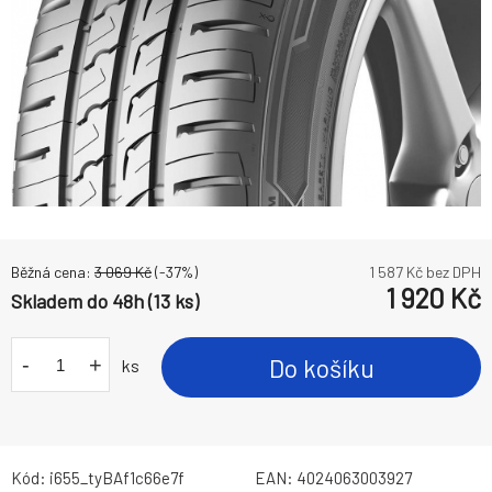
Běžná cena:
3 069
Kč
(-
37
%)
1 587
Kč bez DPH
1 920
Kč
Skladem do 48h (13 ks)
-
+
Do košíku
ks
Kód:
i655_tyBAf1c66e7f
EAN:
4024063003927