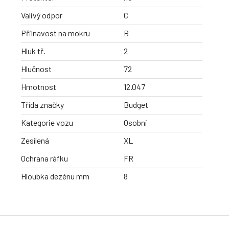
Valivý odpor
C
Přilnavost na mokru
B
Hluk tř.
2
Hlučnost
72
Hmotnost
12.047
Třída značky
Budget
Kategorie vozu
Osobní
Zesílená
XL
Ochrana ráfku
FR
Hloubka dezénu mm
8