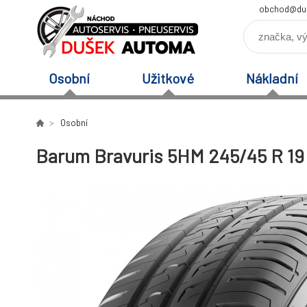
obchod@du
Osobní
Užitkové
Nákladní
Osobní
Barum Bravuris 5HM 245/45 R 19