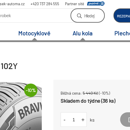
sek-automa.cz
+420 737 284 555
Partner sítě
Hledej
REZERV
Motocyklové
Alu kola
Plech
 102Y
-
10
%
Běžná cena:
5 440
Kč
(-
10
%)
Skladem do týdne (36 ks)
-
+
ks