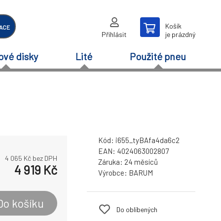
Košík
ACE
Přihlásit
je prázdný
ové disky
Lité
Použité pneu
Kód:
i655_tyBAfa4da6c2
EAN:
4024063002807
4 065
Kč bez DPH
Záruka:
24 měsíců
4 919
Kč
Výrobce:
BARUM
Do košíku
Do oblíbených