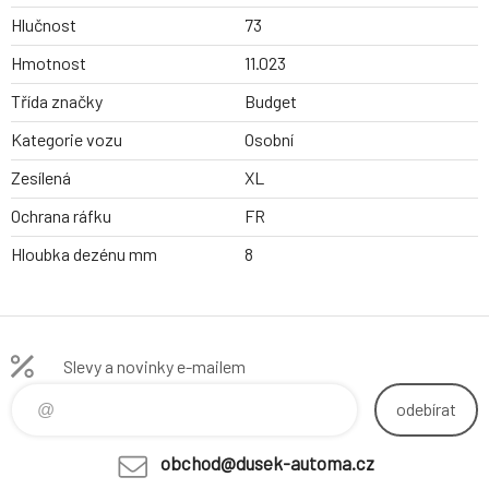
Hlučnost
73
Hmotnost
11.023
Třída značky
Budget
Kategorie vozu
Osobní
Zesílená
XL
Ochrana ráfku
FR
Hloubka dezénu mm
8
Slevy a novinky e-mailem
odebírat
obchod@dusek-automa.cz