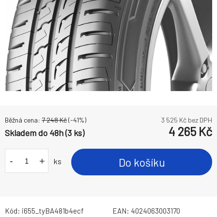
Běžná cena:
7 248
Kč
(-
41
%)
3 525
Kč bez DPH
4 265
Kč
Skladem do 48h (3 ks)
-
+
Do košíku
ks
Kód:
i655_tyBA481b4ecf
EAN:
4024063003170