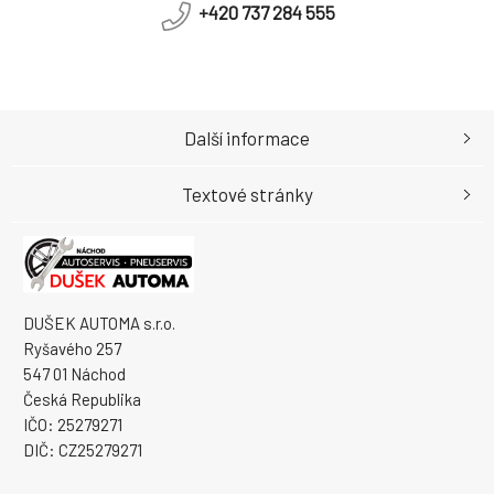
+420 737 284 555
Další informace
Textové stránky
DUŠEK AUTOMA s.r.o.
Ryšavého 257
547 01 Náchod
Česká Republika
IČO: 25279271
DIČ: CZ25279271