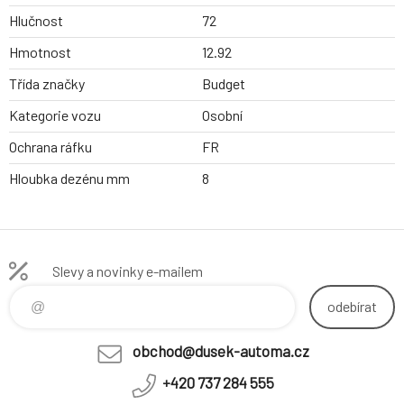
Hlučnost
72
Hmotnost
12.92
Třída značky
Budget
Kategorie vozu
Osobní
Ochrana ráfku
FR
Hloubka dezénu mm
8
Slevy a novinky e-mailem
odebírat
obchod@dusek-automa.cz
+420 737 284 555