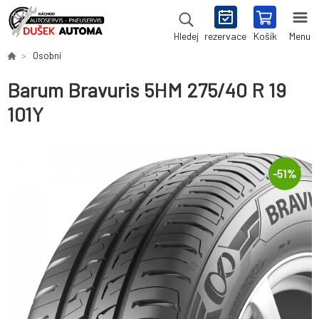
rezervace
Košík
Menu
Hledej
Osobní
Barum Bravuris 5HM 275/40 R 19
101Y
-
51
%