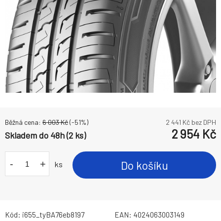
Běžná cena:
6 003
Kč
(-
51
%)
2 441
Kč bez DPH
2 954
Kč
Skladem do 48h (2 ks)
-
+
Do košíku
ks
Kód:
i655_tyBA76eb8197
EAN:
4024063003149