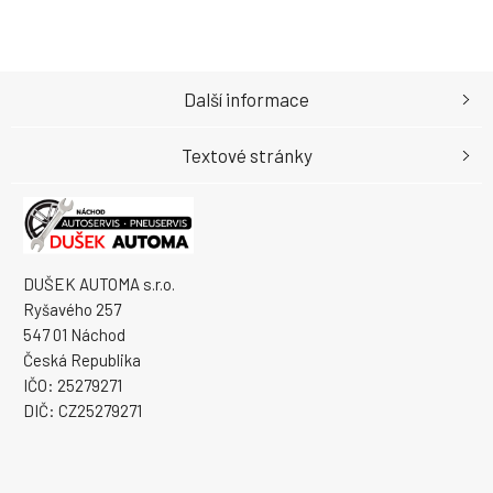
Další informace
Textové stránky
DUŠEK AUTOMA s.r.o.
Ryšavého 257
547 01 Náchod
Česká Republika
IČO: 25279271
DIČ: CZ25279271