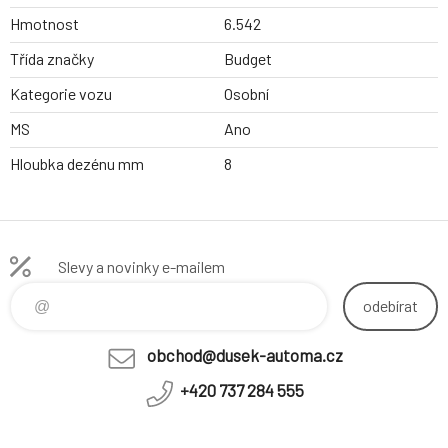
Hmotnost
6.542
Třída značky
Budget
Kategorie vozu
Osobní
MS
Ano
Hloubka dezénu mm
8
Slevy a novinky e-mailem
odebírat
obchod@dusek-automa.cz
+420 737 284 555