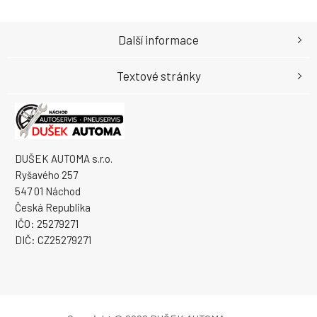
Další informace
Textové stránky
DUŠEK AUTOMA s.r.o.
Ryšavého 257
547 01 Náchod
Česká Republika
IČO: 25279271
DIČ: CZ25279271