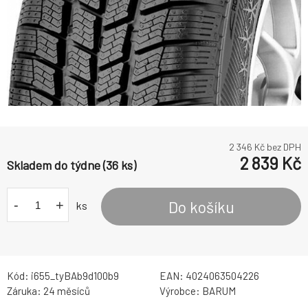
2 346
Kč bez DPH
2 839
Kč
Skladem do týdne (36 ks)
-
+
Do košíku
ks
Kód:
i655_tyBAb9d100b9
EAN:
4024063504226
Záruka:
24 měsíců
Výrobce:
BARUM