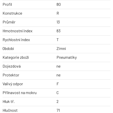
Profil
80
Konstrukce
R
Průměr
13
Hmotnostní index
83
Rychlostní index
T
Období
Zimní
Kategorie zboží
Pneumatiky
Dojezdová
ne
Protektor
ne
Valivý odpor
F
Přilnavost na mokru
C
Hluk tř.
2
Hlučnost
71