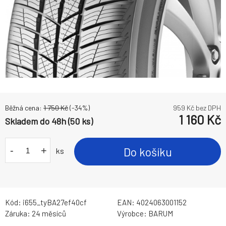
Běžná cena:
1 750
Kč
(-
34
%)
959
Kč bez DPH
1 160
Kč
Skladem do 48h (50 ks)
-
+
Do košíku
ks
Kód:
i655_tyBA27ef40cf
EAN:
4024063001152
Záruka:
24 měsíců
Výrobce:
BARUM