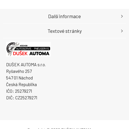
Další informace
Textové stránky
DUŠEK AUTOMA s.r.o.
Ryšavého 257
547 01 Náchod
Česká Republika
IČO: 25279271
DIČ: CZ25279271