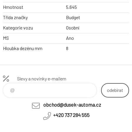
Hmotnost
5.645
Třída značky
Budget
Kategorie vozu
Osobní
MS
Ano
Hloubka dezénu mm
8
Slevy a novinky e-mailem
odebírat
obchod@dusek-automa.cz
+420 737 284 555